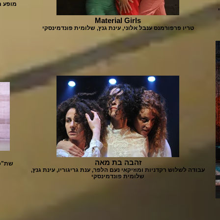
מופע מ
Material Girls
טריו פרפורמנס ענבל אלוני, עינת גנץ, שלומית פונדמינסקי
זהבה בת מאה
שת"פ 
עבודה לשלוש רקדניות ומוזיקאי נעם הלפר, ענת גריגוריו, עינת גנץ,
שלומית פונדמינסקי