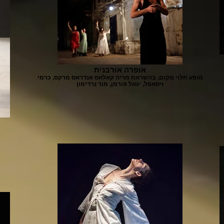
אופרה אורבנית
מופע תלוי מקום, בהשראת מריה קאלאס אנדראס מרקס, כרמי
זיסאפל, יגאל פורמן, מור נרדימון