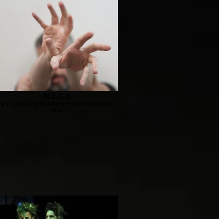
M.E.S.S
סולו מאת שלומית פונדמינסקי בביצוע יורם
כרמי