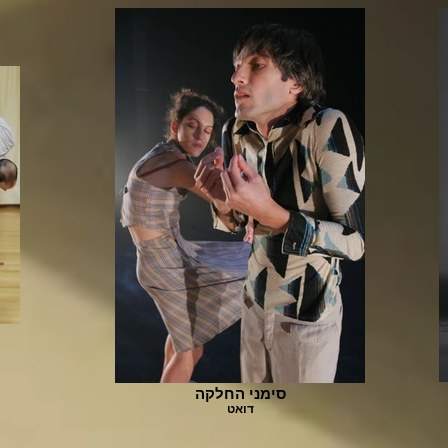
סימני החלקה
דואט