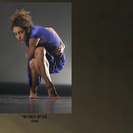
בכיס הפנימי
סולו