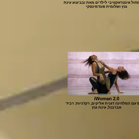
חול אינטראקטיבי לילדים מאת ובביצוע עינת
גנץ ושלומית פונדמינסקי
iWoman 2.0
עם המלחינה דגנית אליקים, רקדניות: רביד
אברבנל, עינת גנץ