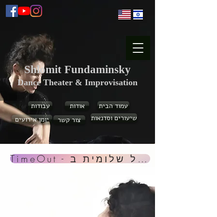
Shlomit Fundaminsky
Dance Theater & Improvisation
עמוד הבית
אודות
עבודות
שיעורים וסדנאות
יומן אירועים
צור קשר
TimeOut - כתבה על שלומית ב