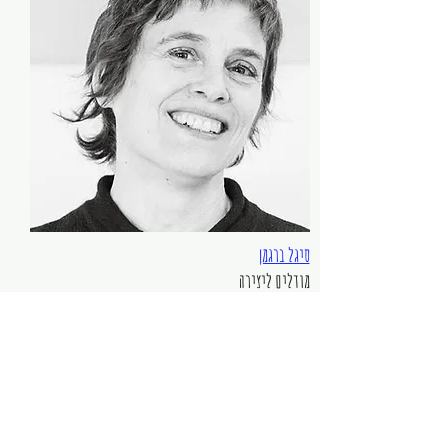
סיגל ברגמן
מודלים ליצירה
מדיה , ווידאו