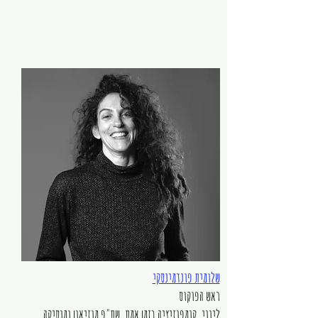
Meet The Team
שלומית פונדמינסקי
ראש הפוקוס
ליווי, קומפוזיציה בזמן אמת, שת"פ מוזיאון ומוסיקה