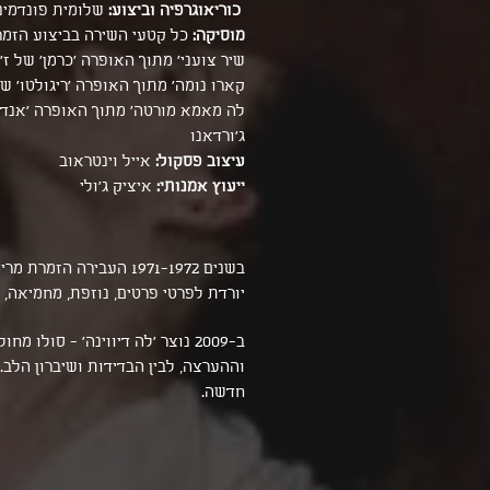
כוריאוגרפיה וביצוע:
שלומית פונדמינ
מוסיקה:
כל קטעי השירה בביצוע הזמ
‘שיר צועני’ מתוך האופרה 'כרמן' של ז'ו
‘קארו נומה’ מתוך האופרה 'ריגולטו' של
ג'ורדאנו
עיצוב פסקול:
אייל וינטראוב
ייעוץ אמנותי:
איציק ג'ולי
בשנים 1971-1972 העביר
יורדת לפרטי פרטים, נוזפת, מחמיאה,
ב-2009 נוצר ‘לה דיווינה’ - ס
וההערצה, לבין הבדידות ושיברון הלב.
חדשה.