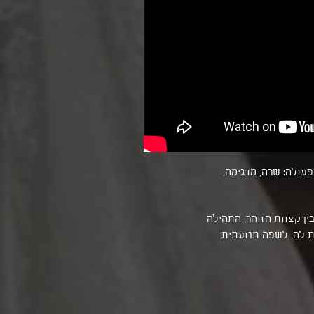
 בפעולה: שרה, מדגימה,
בין קצוות הזוהר, התהילה
ית לה, לשפה תנועתית