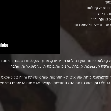
סקי
רת מריה קאלאס
רז' ביזה
 ג'וזפה ורדי
‘לה מאמא מורטה’ מתוך האופרה 'אנדראה שנייה' של אומברטו
ה הזמרת מריה קאלאס כיתות אמן בג'וליארד, ניו-יורק. מתוך ההקלטות נשמעת הדיווה
 דורשת מקצוענות, מדברת על נוכחות בימתית, על טוטאליות ואהבה.
ולו מחול ופרפורמנס. כיתת אמן אישית - התחקות אחר אישיותה וחייה של קאלאס 
 הסולו בוחן ומתרגם את הווירטואוזיות הקולית והנוכחות הבימתית הייחוד