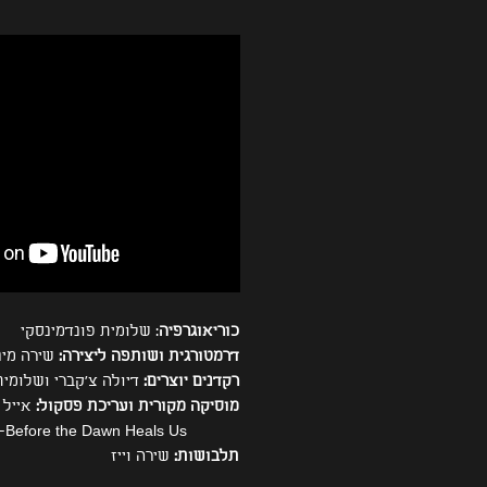
כוריאוגרפיה
: שלומית פונדמינסקי
דרמטורגית ושותפה ליצירה:
שירה מינ
רקדנים יוצרים:
דיולה צ'קברי ושלומית
מוסיקה מקורית ועריכת פסקול:
אייל 
M83 -Before the Dawn Heals Us
תלבושות:
שירה וייז