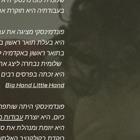
.שלומית פונדמינסקי היא
.פונדמינסקי מציגה את ע
היא בעלת תואר ראשון בה
.בתואר ראשון
באקדמיה למ
.שלומית נבחרה ליצג את אירגון האמרקאי-יהודי "במה" כאמנית ומרצה אורחת באוניברסיטת סן חוזה בארה"ב
היא זכתה בפרסים רבים 
Big Hand Little Hand
.פונדמינסקי היתה שותפה 
.כיום, היא יוצרת
עבודות מ
היא יוזמת ומנהלת את ס
.רוקדת בקולקטיב האלתו