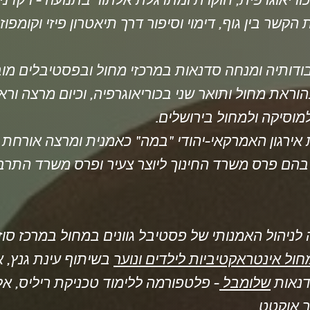
 כוריאוגרפית, חוקרת ומתרגלת אלתור בתנועה - רקדני
בודותיה ומנחה סדנאות במרכזי מחול ובפסטיבלים מו
וראת מחול ותואר שני בכוריאוגרפיה, וכיום מרצה ורא
וסיקה ולמחול בירושלים
בהם פרס משרד החינוך ליוצר צעיר ופרס משרד התרבו
לניהול האמנותי של פסטיבל גוונים במחול במרכז סוז
חול אינטראקטיביות לילדים ונוער
בשיתוף עינת גנץ, א
דנאות
שלומבל
- פלטפורמה ללימוד טכניקת ריליס, אל
ר
אוקטט